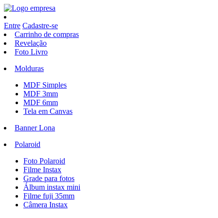
Entre
Cadastre-se
Carrinho de compras
Revelação
Foto Livro
Molduras
MDF Simples
MDF 3mm
MDF 6mm
Tela em Canvas
Banner Lona
Polaroid
Foto Polaroid
Filme Instax
Grade para fotos
Álbum instax mini
Filme fuji 35mm
Câmera Instax