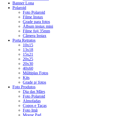
Banner Lona
Polaroid
Foto Polaroid
Filme Instax
Grade para fotos
Álbum instax mini
Filme fuji 35mm
Câmera Instax
Porta Retratos
10x15
13x18
15x21
20x25
20x30
40x60
Múltiplas Fotos
Kits
Grade p/ fotos
Foto Produtos
Dia das Mães
Foto Polaroid
Almofadas
Copos e Taças
Foto Imã
Mouse Pad