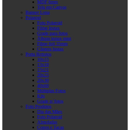
MDF 6mm
Tela em Canvas
Banner Lona
Polaroid
Foto Polaroid
Filme Instax
Grade para fotos
Álbum instax mini
Filme fuji 35mm
Câmera Instax
Porta Retratos
10x15
13x18
15x21
20x25
20x30
40x60
Múltiplas Fotos
Kits
Grade p/ fotos
Foto Produtos
Dia das Mães
Foto Polaroid
Almofadas
Copos e Taças