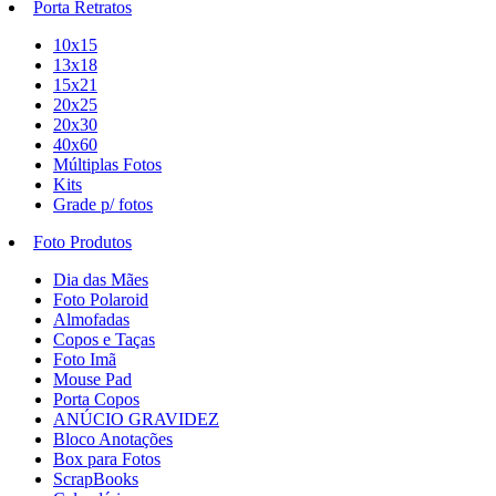
Porta Retratos
10x15
13x18
15x21
20x25
20x30
40x60
Múltiplas Fotos
Kits
Grade p/ fotos
Foto Produtos
Dia das Mães
Foto Polaroid
Almofadas
Copos e Taças
Foto Imã
Mouse Pad
Porta Copos
ANÚCIO GRAVIDEZ
Bloco Anotações
Box para Fotos
ScrapBooks