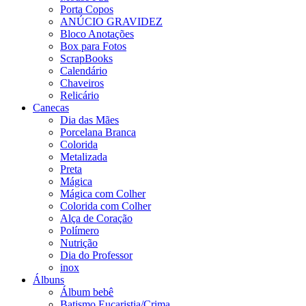
Porta Copos
ANÚCIO GRAVIDEZ
Bloco Anotações
Box para Fotos
ScrapBooks
Calendário
Chaveiros
Relicário
Canecas
Dia das Mães
Porcelana Branca
Colorida
Metalizada
Preta
Mágica
Mágica com Colher
Colorida com Colher
Alça de Coração
Polímero
Nutrição
Dia do Professor
inox
Álbuns
Álbum bebê
Batismo,Eucaristia/Crima