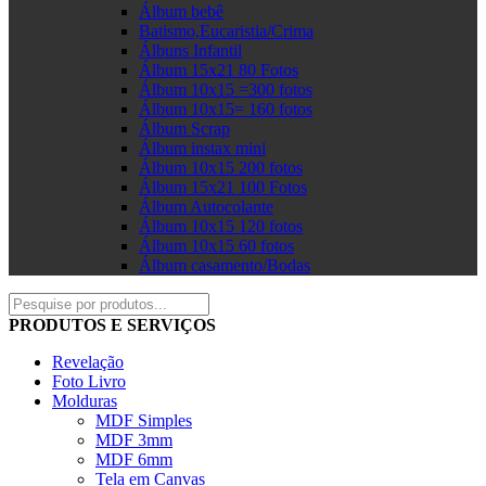
Álbum bebê
Batismo,Eucaristia/Crima
Álbuns Infantil
Álbum 15x21 80 Fotos
Álbum 10x15 =300 fotos
Álbum 10x15= 160 fotos
Álbum Scrap
Álbum instax mini
Álbum 10x15 200 fotos
Álbum 15x21 100 Fotos
Álbum Autocolante
Álbum 10x15 120 fotos
Álbum 10x15 60 fotos
Álbum casamento/Bodas
PRODUTOS E SERVIÇOS
Revelação
Foto Livro
Molduras
MDF Simples
MDF 3mm
MDF 6mm
Tela em Canvas