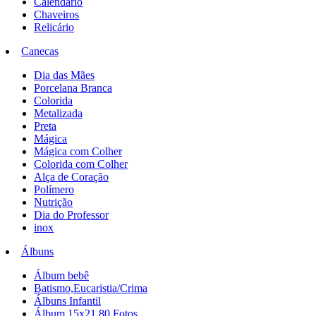
Calendário
Chaveiros
Relicário
Canecas
Dia das Mães
Porcelana Branca
Colorida
Metalizada
Preta
Mágica
Mágica com Colher
Colorida com Colher
Alça de Coração
Polímero
Nutrição
Dia do Professor
inox
Álbuns
Álbum bebê
Batismo,Eucaristia/Crima
Álbuns Infantil
Álbum 15x21 80 Fotos