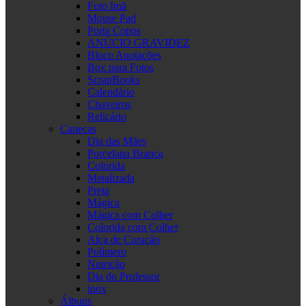
Foto Imã
Mouse Pad
Porta Copos
ANÚCIO GRAVIDEZ
Bloco Anotações
Box para Fotos
ScrapBooks
Calendário
Chaveiros
Relicário
Canecas
Dia das Mães
Porcelana Branca
Colorida
Metalizada
Preta
Mágica
Mágica com Colher
Colorida com Colher
Alça de Coração
Polímero
Nutrição
Dia do Professor
inox
Álbuns