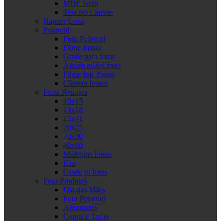
MDF 6mm
Tela em Canvas
Banner Lona
Polaroid
Foto Polaroid
Filme Instax
Grade para fotos
Álbum instax mini
Filme fuji 35mm
Câmera Instax
Porta Retratos
10x15
13x18
15x21
20x25
20x30
40x60
Múltiplas Fotos
Kits
Grade p/ fotos
Foto Produtos
Dia das Mães
Foto Polaroid
Almofadas
Copos e Taças