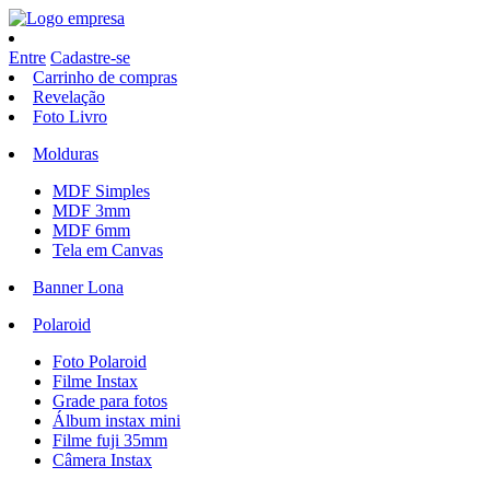
Entre
Cadastre-se
Carrinho de compras
Revelação
Foto Livro
Molduras
MDF Simples
MDF 3mm
MDF 6mm
Tela em Canvas
Banner Lona
Polaroid
Foto Polaroid
Filme Instax
Grade para fotos
Álbum instax mini
Filme fuji 35mm
Câmera Instax