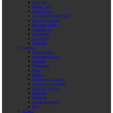
Foto Imã
Mouse Pad
Porta Copos
ANÚCIO GRAVIDEZ
Bloco Anotações
Box para Fotos
ScrapBooks
Calendário
Chaveiros
Relicário
Canecas
Dia das Mães
Porcelana Branca
Colorida
Metalizada
Preta
Mágica
Mágica com Colher
Colorida com Colher
Alça de Coração
Polímero
Nutrição
Dia do Professor
inox
Álbuns