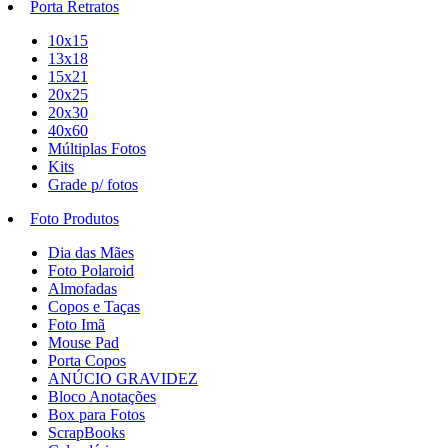
Porta Retratos
10x15
13x18
15x21
20x25
20x30
40x60
Múltiplas Fotos
Kits
Grade p/ fotos
Foto Produtos
Dia das Mães
Foto Polaroid
Almofadas
Copos e Taças
Foto Imã
Mouse Pad
Porta Copos
ANÚCIO GRAVIDEZ
Bloco Anotações
Box para Fotos
ScrapBooks