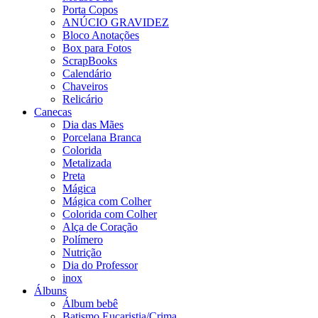
Porta Copos
ANÚCIO GRAVIDEZ
Bloco Anotações
Box para Fotos
ScrapBooks
Calendário
Chaveiros
Relicário
Canecas
Dia das Mães
Porcelana Branca
Colorida
Metalizada
Preta
Mágica
Mágica com Colher
Colorida com Colher
Alça de Coração
Polímero
Nutrição
Dia do Professor
inox
Álbuns
Álbum bebê
Batismo,Eucaristia/Crima