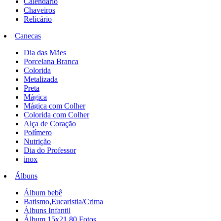
Calendário
Chaveiros
Relicário
Canecas
Dia das Mães
Porcelana Branca
Colorida
Metalizada
Preta
Mágica
Mágica com Colher
Colorida com Colher
Alça de Coração
Polímero
Nutrição
Dia do Professor
inox
Álbuns
Álbum bebê
Batismo,Eucaristia/Crima
Álbuns Infantil
Álbum 15x21 80 Fotos