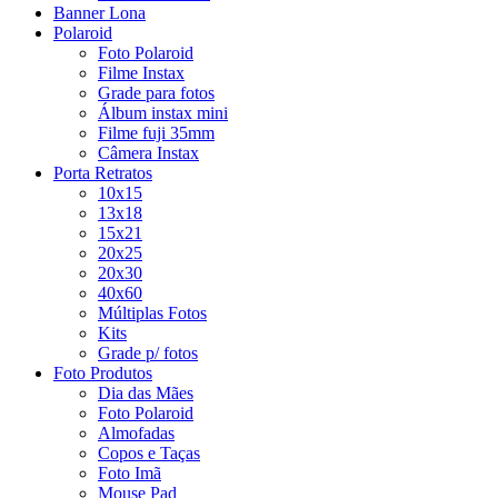
Banner Lona
Polaroid
Foto Polaroid
Filme Instax
Grade para fotos
Álbum instax mini
Filme fuji 35mm
Câmera Instax
Porta Retratos
10x15
13x18
15x21
20x25
20x30
40x60
Múltiplas Fotos
Kits
Grade p/ fotos
Foto Produtos
Dia das Mães
Foto Polaroid
Almofadas
Copos e Taças
Foto Imã
Mouse Pad