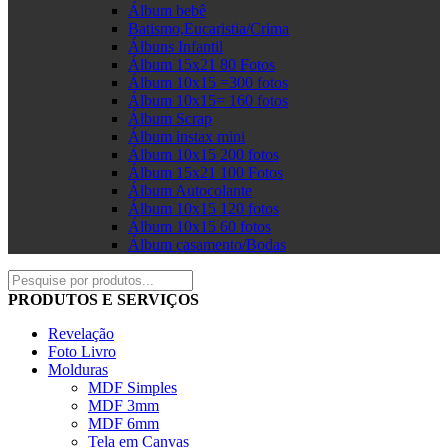
Álbum bebê
Batismo,Eucaristia/Crima
Álbuns Infantil
Álbum 15x21 80 Fotos
Álbum 10x15 =300 fotos
Álbum 10x15= 160 fotos
Álbum Scrap
Álbum instax mini
Álbum 10x15 200 fotos
Álbum 15x21 100 Fotos
Álbum Autocolante
Álbum 10x15 120 fotos
Álbum 10x15 60 fotos
Álbum casamento/Bodas
PRODUTOS E SERVIÇOS
Revelação
Foto Livro
Molduras
MDF Simples
MDF 3mm
MDF 6mm
Tela em Canvas