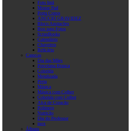
Foto Imã
Mouse Pad
Porta Copos
ANÚCIO GRAVIDEZ
Bloco Anotações
Box para Fotos
ScrapBooks
Calendário
Chaveiros
Relicário
Canecas
Dia das Mães
Porcelana Branca
Colorida
Metalizada
Preta
Mágica
Mágica com Colher
Colorida com Colher
Alça de Coração
Polímero
Nutrição
Dia do Professor
inox
Álbuns