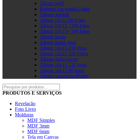
Álbum bebê
Batismo,Eucaristia/Crima
Álbuns Infantil
Álbum 15x21 80 Fotos
Álbum 10x15 =300 fotos
Álbum 10x15= 160 fotos
Álbum Scrap
Álbum instax mini
Álbum 10x15 200 fotos
Álbum 15x21 100 Fotos
Álbum Autocolante
Álbum 10x15 120 fotos
Álbum 10x15 60 fotos
Álbum casamento/Bodas
PRODUTOS E SERVIÇOS
Revelação
Foto Livro
Molduras
MDF Simples
MDF 3mm
MDF 6mm
Tela em Canvas