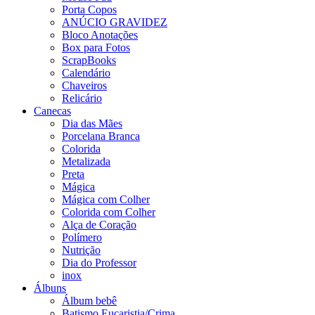
Porta Copos
ANÚCIO GRAVIDEZ
Bloco Anotações
Box para Fotos
ScrapBooks
Calendário
Chaveiros
Relicário
Canecas
Dia das Mães
Porcelana Branca
Colorida
Metalizada
Preta
Mágica
Mágica com Colher
Colorida com Colher
Alça de Coração
Polímero
Nutrição
Dia do Professor
inox
Álbuns
Álbum bebê
Batismo,Eucaristia/Crima