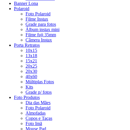
Banner Lona
Polaroid
Foto Polaroid
Filme Instax
Grade para fotos
Álbum instax mini
Filme fuji 35mm
Câmera Instax
Porta Retratos
10x15
13x18
15x21
20x25
20x30
40x60
Múltiplas Fotos
Kits
Grade p/ fotos
Foto Produtos
Dia das Mães
Foto Polaroid
Almofadas
Copos e Taças
Foto Imã
Mouse Pad