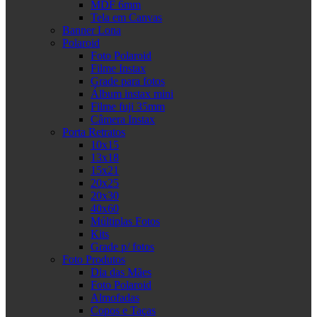
MDF 6mm
Tela em Canvas
Banner Lona
Polaroid
Foto Polaroid
Filme Instax
Grade para fotos
Álbum instax mini
Filme fuji 35mm
Câmera Instax
Porta Retratos
10x15
13x18
15x21
20x25
20x30
40x60
Múltiplas Fotos
Kits
Grade p/ fotos
Foto Produtos
Dia das Mães
Foto Polaroid
Almofadas
Copos e Taças