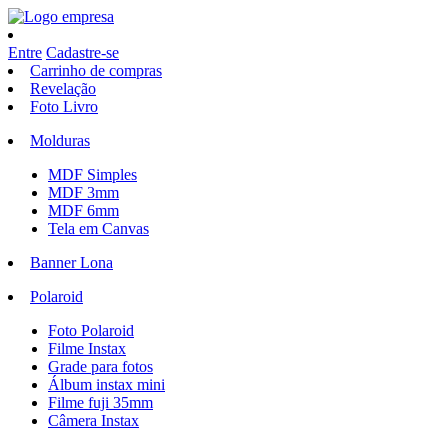
Entre
Cadastre-se
Carrinho de compras
Revelação
Foto Livro
Molduras
MDF Simples
MDF 3mm
MDF 6mm
Tela em Canvas
Banner Lona
Polaroid
Foto Polaroid
Filme Instax
Grade para fotos
Álbum instax mini
Filme fuji 35mm
Câmera Instax