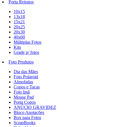
Porta Retratos
10x15
13x18
15x21
20x25
20x30
40x60
Múltiplas Fotos
Kits
Grade p/ fotos
Foto Produtos
Dia das Mães
Foto Polaroid
Almofadas
Copos e Taças
Foto Imã
Mouse Pad
Porta Copos
ANÚCIO GRAVIDEZ
Bloco Anotações
Box para Fotos
ScrapBooks