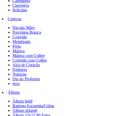
Calendário
Chaveiros
Relicário
Canecas
Dia das Mães
Porcelana Branca
Colorida
Metalizada
Preta
Mágica
Mágica com Colher
Colorida com Colher
Alça de Coração
Polímero
Nutrição
Dia do Professor
inox
Álbuns
Álbum bebê
Batismo,Eucaristia/Crima
Álbuns Infantil
Álbum 15x21 80 Fotos