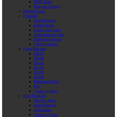
MDF 6mm
Tela em Canvas
Banner Lona
Polaroid
Foto Polaroid
Filme Instax
Grade para fotos
Álbum instax mini
Filme fuji 35mm
Câmera Instax
Porta Retratos
10x15
13x18
15x21
20x25
20x30
40x60
Múltiplas Fotos
Kits
Grade p/ fotos
Foto Produtos
Dia das Mães
Foto Polaroid
Almofadas
Copos e Taças