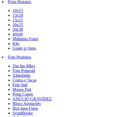
Porta Retratos
10x15
13x18
15x21
20x25
20x30
40x60
Múltiplas Fotos
Kits
Grade p/ fotos
Foto Produtos
Dia das Mães
Foto Polaroid
Almofadas
Copos e Taças
Foto Imã
Mouse Pad
Porta Copos
ANÚCIO GRAVIDEZ
Bloco Anotações
Box para Fotos
ScrapBooks