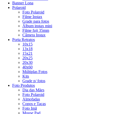
Banner Lona
Polaroid
Foto Polaroid
Filme Instax
Grade para fotos
Álbum instax mini
Filme fuji 35mm
Câmera Instax
Porta Retratos
10x15
13x18
15x21
20x25
20x30
40x60
Múltiplas Fotos
Kits
Grade p/ fotos
Foto Produtos
Dia das Mães
Foto Polaroid
Almofadas
Copos e Taças
Foto Imã
Mouse Pad