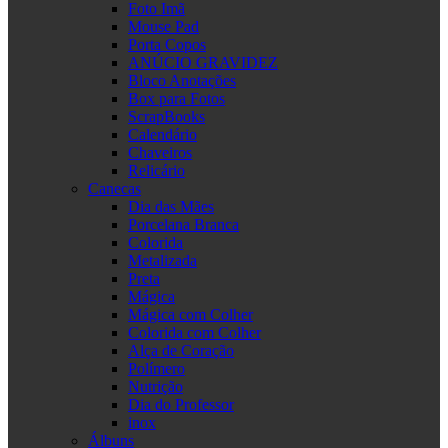
Foto Imã
Mouse Pad
Porta Copos
ANÚCIO GRAVIDEZ
Bloco Anotações
Box para Fotos
ScrapBooks
Calendário
Chaveiros
Relicário
Canecas
Dia das Mães
Porcelana Branca
Colorida
Metalizada
Preta
Mágica
Mágica com Colher
Colorida com Colher
Alça de Coração
Polímero
Nutrição
Dia do Professor
inox
Álbuns