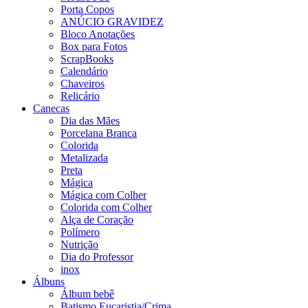
Porta Copos
ANÚCIO GRAVIDEZ
Bloco Anotações
Box para Fotos
ScrapBooks
Calendário
Chaveiros
Relicário
Canecas
Dia das Mães
Porcelana Branca
Colorida
Metalizada
Preta
Mágica
Mágica com Colher
Colorida com Colher
Alça de Coração
Polímero
Nutrição
Dia do Professor
inox
Álbuns
Álbum bebê
Batismo,Eucaristia/Crima