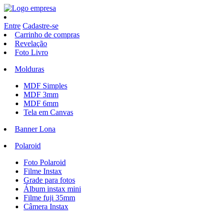
Entre
Cadastre-se
Carrinho de compras
Revelação
Foto Livro
Molduras
MDF Simples
MDF 3mm
MDF 6mm
Tela em Canvas
Banner Lona
Polaroid
Foto Polaroid
Filme Instax
Grade para fotos
Álbum instax mini
Filme fuji 35mm
Câmera Instax