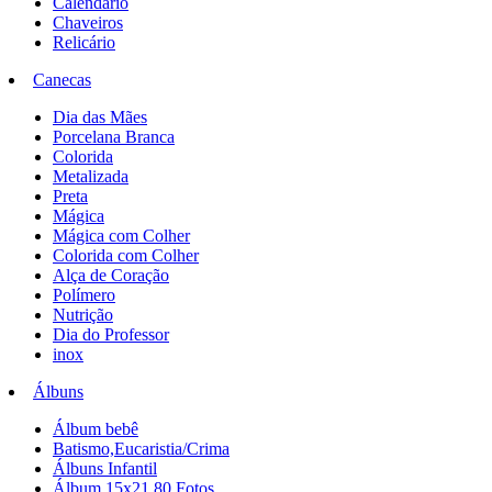
Calendário
Chaveiros
Relicário
Canecas
Dia das Mães
Porcelana Branca
Colorida
Metalizada
Preta
Mágica
Mágica com Colher
Colorida com Colher
Alça de Coração
Polímero
Nutrição
Dia do Professor
inox
Álbuns
Álbum bebê
Batismo,Eucaristia/Crima
Álbuns Infantil
Álbum 15x21 80 Fotos