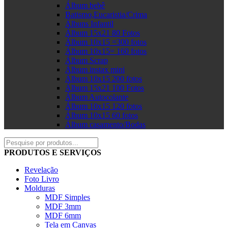
Álbum bebê
Batismo,Eucaristia/Crima
Álbuns Infantil
Álbum 15x21 80 Fotos
Álbum 10x15 =300 fotos
Álbum 10x15= 160 fotos
Álbum Scrap
Álbum instax mini
Álbum 10x15 200 fotos
Álbum 15x21 100 Fotos
Álbum Autocolante
Álbum 10x15 120 fotos
Álbum 10x15 60 fotos
Álbum casamento/Bodas
PRODUTOS E SERVIÇOS
Revelação
Foto Livro
Molduras
MDF Simples
MDF 3mm
MDF 6mm
Tela em Canvas